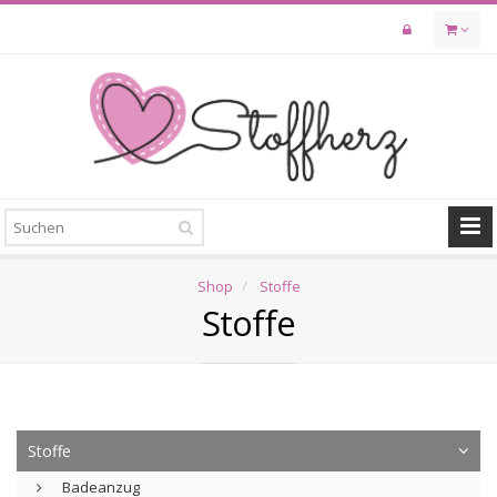
Skip
to
main
content
Shop
Stoffe
Stoffe
Stoffe
Badeanzug