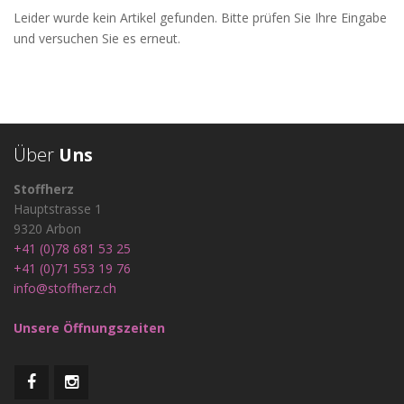
Stoffe
Leider wurde kein Artikel gefunden. Bitte prüfen Sie Ihre Eingabe
und versuchen Sie es erneut.
Über
Uns
Stoffherz
Hauptstrasse 1
9320 Arbon
+41 (0)78 681 53 25
+41 (0)71 553 19 76
info@stoffherz.ch
Unsere Öffnungszeiten