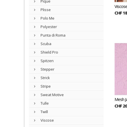
Pique
Viscos
Plisse
CHF 18
Polo Me
Polyester
Punta di Roma
Scuba
Shield Pro
Spitzen
Stepper
Strick
Stripe
Sweat Motive
Mesh J
Tulle
CHF 20
Twill
Viscose