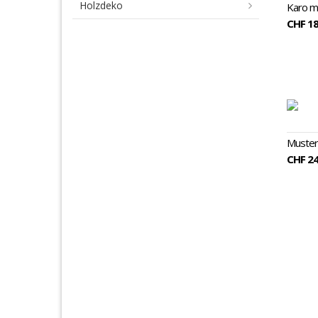
Holzdeko
Karo m
CHF 18
Musterw
CHF 24