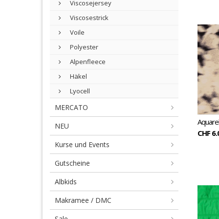
Viscosejersey
Viscosestrick
Voile
Polyester
Alpenfleece
Häkel
Lyocell
MERCATO
Aquarel
NEU
CHF 6.
Kurse und Events
Gutscheine
Albkids
Makramee / DMC
Sale