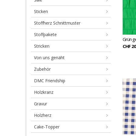
Sticken
Stoffherz Schnittmuster
Stoffpakete
Grün g
Stricken
CHF 20
Von uns genäht
Zubehör
DMC Friendship
Holzkranz
Gravur
Holzherz
Cake-Topper