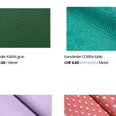
eder KARIA grün
Kunstleder COBRa türkis
.00
/ Meter
CHF 6.60
CHF 22.00
/ Meter