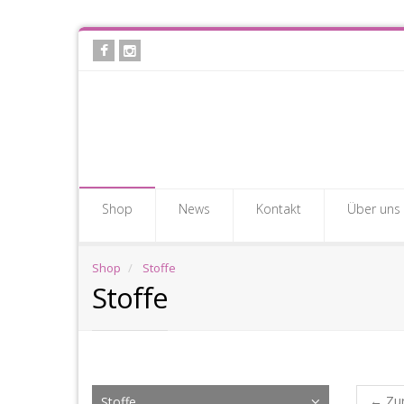
Skip
to
main
content
Shop
News
Kontakt
Über uns
Shop
Stoffe
Stoffe
Sto
←
Zu
Stoffe