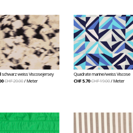
l schwarz weiss Viscosejersey
Quadrate marine/weiss Viscose
00
CHF 20.00
/ Meter
CHF 5.70
CHF 19.00
/ Meter