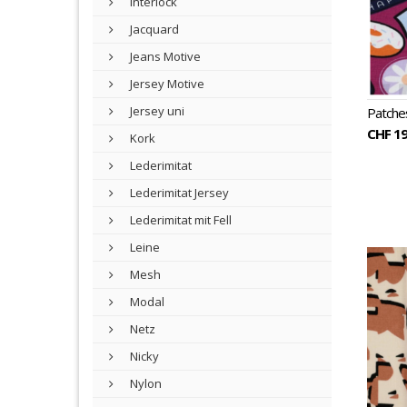
Interlock
Jacquard
Jeans Motive
Jersey Motive
Jersey uni
Patches
CHF 19
Kork
Lederimitat
Lederimitat Jersey
Lederimitat mit Fell
Leine
Mesh
Modal
Netz
Nicky
Nylon