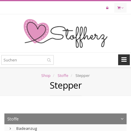
Skip
to
main
content
Shop
Stoffe
Stepper
Stepper
Stoffe
Badeanzug