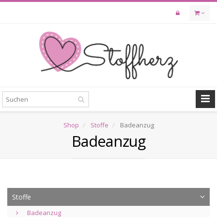
Skip
to
main
content
Shop
Stoffe
Badeanzug
Badeanzug
Stoffe
Badeanzug