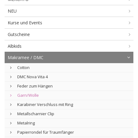
NEU
Kurse und Events
Gutscheine
Albkids
Makramee / DMC
Cotton
DMC Nova Vita 4
Feder zum Hängen
Garn/Wolle
Karabiner Verschluss mit Ring
Metallscharnier Clip
Metalring
Papierrondel für Traumfänger