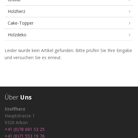
Holzherz
Cake-Topper
Holzdeko
Garn/Wolle
Leider wurde kein Artikel gefunden. Bitte prüfen Sie Ihre Eingabe
und versuchen Sie es erneut.
Über
Uns
Stoffherz
Hauptstrasse 1
9320 Arbon
+41 (0)78 681 53 25
+41 (0)71 553 19 76