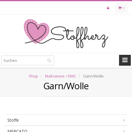
Skip
to
main
content
Shop
Makramee / DMC
Garn/Wolle
Garn/Wolle
Stoffe
MERCATO