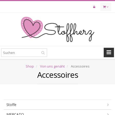
Skip
to
main
content
Shop
Von uns genäht
Accessoires
Accessoires
Stoffe
MERCATO