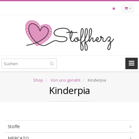
Skip
to
main
content
Shop
Von uns genäht
Kinderpia
Kinderpia
Stoffe
MERCATO