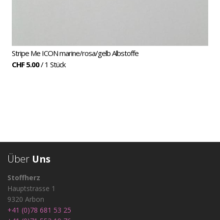
Stripe Me ICON marine/rosa/gelb Albstoffe
CHF 5.00
/ 1 Stück
Über
Uns
Stoffherz
Hauptstrasse 1
9320 Arbon
+41 (0)78 681 53 25