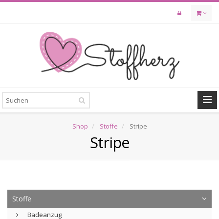
Skip
to
main
content
Shop
Stoffe
Stripe
Stripe
Stoffe
Badeanzug