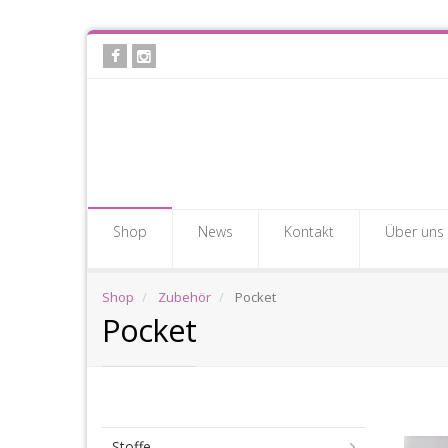
Skip
to
main
content
Shop
News
Kontakt
Über uns
Shop
Zubehör
Pocket
Pocket
Po
Stoffe