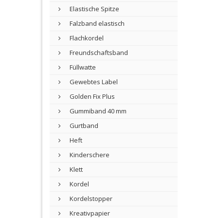
Elastische Spitze
Falzband elastisch
Flachkordel
Freundschaftsband
Füllwatte
Gewebtes Label
Golden Fix Plus
Gummiband 40 mm
Gurtband
Heft
Kinderschere
Klett
Kordel
Kordelstopper
Kreativpapier