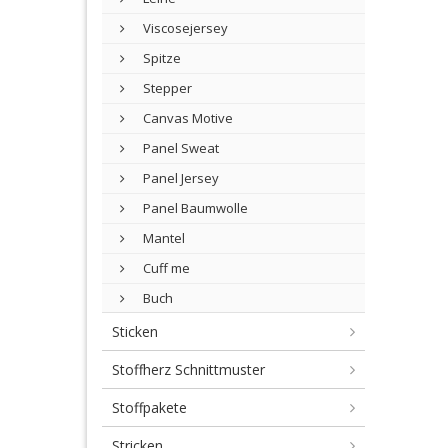
Viscosejersey
Spitze
Stepper
Canvas Motive
Panel Sweat
Panel Jersey
Panel Baumwolle
Mantel
Cuff me
Buch
Sticken
Stoffherz Schnittmuster
Stoffpakete
Stricken