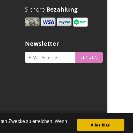
Sichere
Bezahlung
Newsletter
SENDEN
nschutz
egten Zwecke zu erreichen. Wenn
Alles klar!