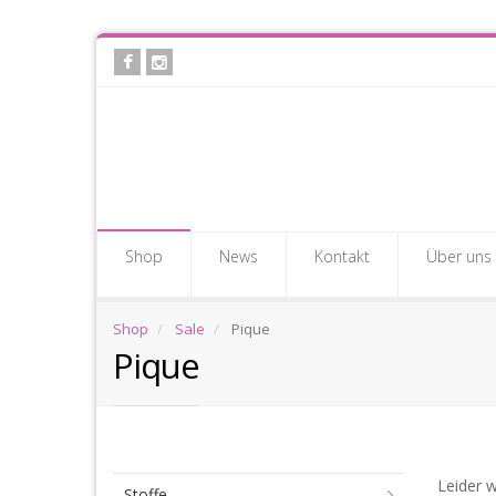
Skip
to
main
content
Shop
News
Kontakt
Über uns
Shop
Sale
Pique
Pique
Pi
Leider w
Stoffe