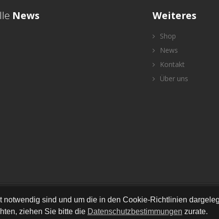
lle
News
Weiteres
Shop
News
Kontakt
Über uns
ht Reserved © Stoffherz
•
•
•
•
•
Newsletter
AGB
Impressum
Versand
Kontakt
Date
ät notwendig sind und um die in den Cookie-Richtlinien dargel
ten, ziehen Sie bitte die
Datenschutzbestimmungen
zurate.