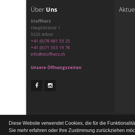
Über
Uns
Aktue
Stoffherz
Hauptstrasse 1
9320 Arbon
+41 (0)78 681 53 25
+41 (0)71 553 19 76
info@stoffherz.ch
Unsere Öffnungszeiten
All Rig
Diese Website verwendet Cookies, die für die Funktionalit
Sie mehr erfahren oder Ihre Zustimmung zurückziehen möch