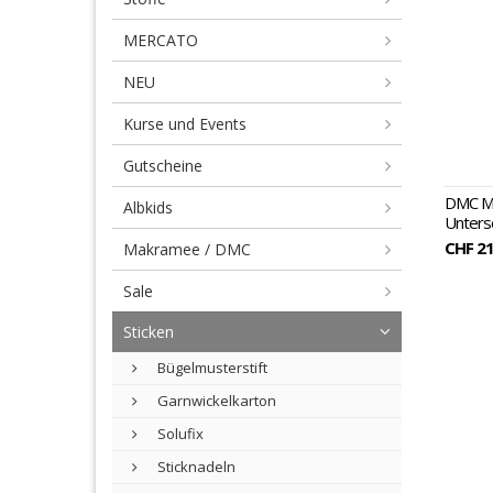
MERCATO
NEU
Kurse und Events
Gutscheine
DMC Mi
Albkids
Unters
CHF 21
Makramee / DMC
Sale
Sticken
Bügelmusterstift
Garnwickelkarton
Solufix
Sticknadeln