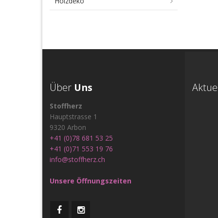
Holzdeko
Über
Uns
Aktue
Stoffherz
Hauptstrasse 1
9320 Arbon
+41 (0)78 681 53 25
+41 (0)71 553 19 76
info@stoffherz.ch
Unsere Öffnungszeiten