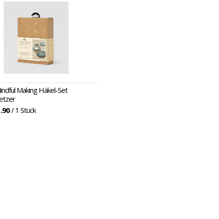
ndful Making Häkel-Set
etzer
.90
/ 1 Stück