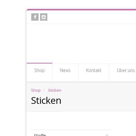
Skip
to
main
content
Shop
News
Kontakt
Über uns
Shop
Sticken
Sticken
St
Stoffe