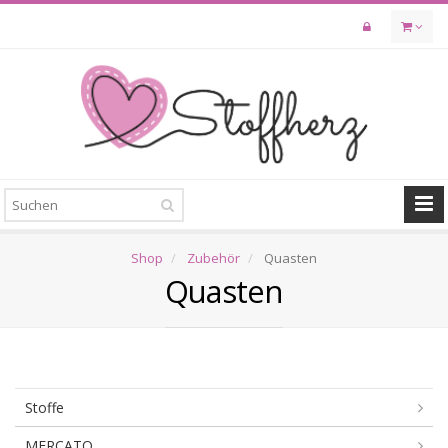
Skip
to
main
content
Shop
Zubehör
Quasten
Quasten
Stoffe
MERCATO