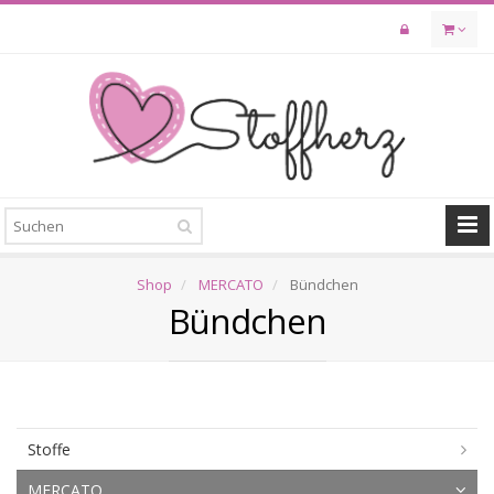
Skip
to
main
content
Shop
MERCATO
Bündchen
Bündchen
Stoffe
MERCATO