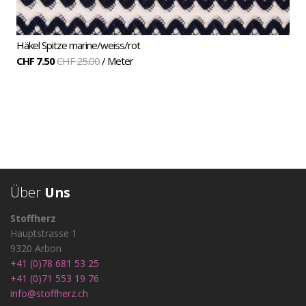
Häkel Spitze marine/weiss/rot
CHF 7.50
CHF 25.00
/ Meter
Über
Uns
Stoffherz
Hauptstrasse 1
9320 Arbon
+41 (0)78 681 53 25
+41 (0)71 553 19 76
info@stoffherz.ch