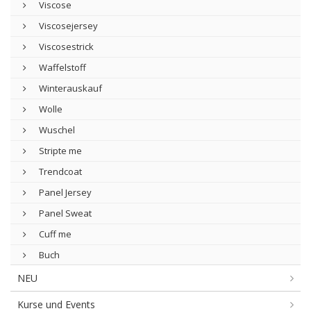
Viscose
Viscosejersey
Viscosestrick
Waffelstoff
Winterauskauf
Wolle
Wuschel
Stripte me
Trendcoat
Panel Jersey
Panel Sweat
Cuff me
Buch
NEU
Kurse und Events