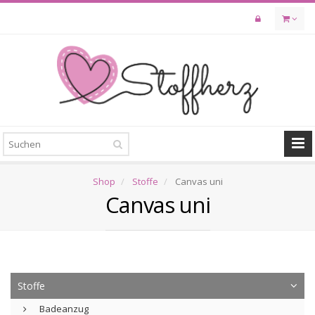
Skip
to
main
content
Shop
Stoffe
Canvas uni
Canvas uni
Stoffe
Badeanzug