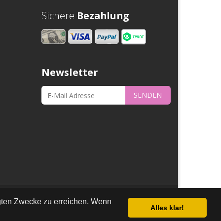
Sichere
Bezahlung
Newsletter
SENDEN
nschutz
egten Zwecke zu erreichen. Wenn
Alles klar!