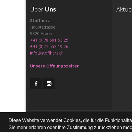
Über
Uns
Aktue
Stoffherz
Hauptstrasse 1
9320 Arbon
+41 (0)78 681 53 25
+41 (0)71 553 19 76
info@stoffherz.ch
Unsere Öffnungszeiten
All Rig
Diese Website verwendet Cookies, die für die Funktionalit
Sie mehr erfahren oder Ihre Zustimmung zurückziehen möch