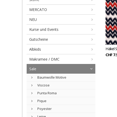
MERCATO
NEU
Kurse und Events
Gutscheine
Häkel S
Albkids
CHF 7.
Makramee / DMC
Sale
Baumwolle Motive
Viscose
Punta Roma
Pique
Poyester
Leine