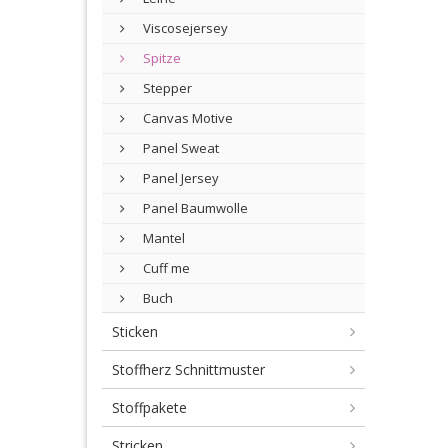
Viscosejersey
Spitze
Stepper
Canvas Motive
Panel Sweat
Panel Jersey
Panel Baumwolle
Mantel
Cuff me
Buch
Sticken
Stoffherz Schnittmuster
Stoffpakete
Stricken