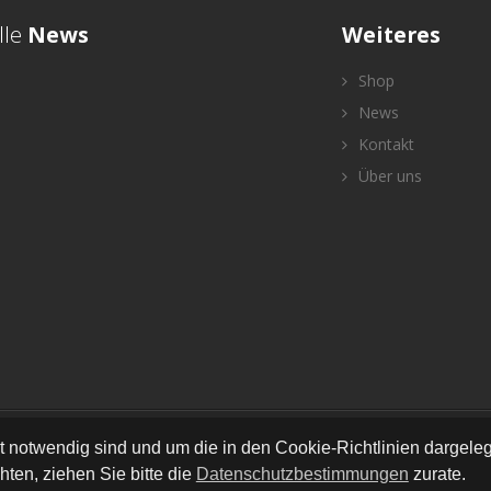
lle
News
Weiteres
Shop
News
Kontakt
Über uns
ht Reserved © Stoffherz
•
•
•
•
•
Newsletter
AGB
Impressum
Versand
Kontakt
Date
ät notwendig sind und um die in den Cookie-Richtlinien dargel
ten, ziehen Sie bitte die
Datenschutzbestimmungen
zurate.