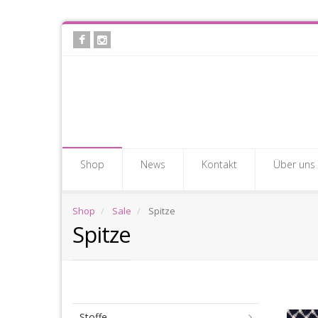
Skip
to
main
content
Shop
News
Kontakt
Über uns
Shop
Sale
Spitze
Spitze
Spi
Stoffe