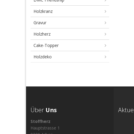
Holzkranz
Gravur
Holzherz
Cake-Topper
Holzdeko
Über
Uns
Aktue
Stoffherz
Hauptstrasse 1