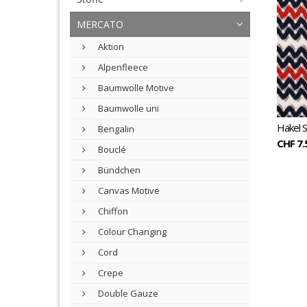
un
MERCATO
Aktion
Alpenfleece
Baumwolle Motive
Baumwolle uni
Häkel S
Bengalin
CHF 7.
Bouclé
Bündchen
Canvas Motive
Chiffon
Colour Changing
Cord
Crepe
Double Gauze