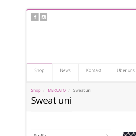
Skip
to
main
content
Shop
News
Kontakt
Über uns
Shop
MERCATO
Sweat uni
Sweat uni
Sw
Stoffe