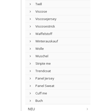
Twill
Viscose
Viscosejersey
Viscosestrick
Waffelstoff
Winterauskauf
Wolle
Wuschel
Stripte me
Trendcoat
Panel Jersey
Panel Sweat
Cuff me
Buch
NEU