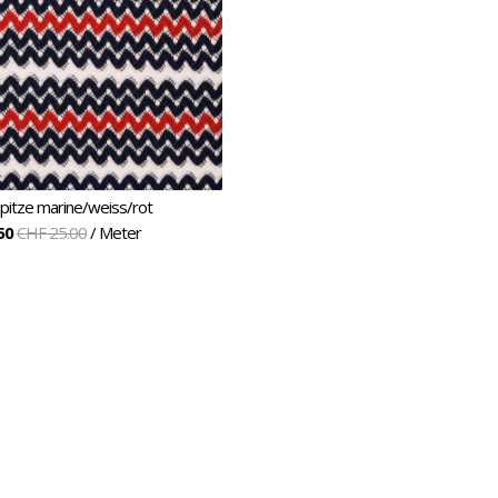
i
pitze marine/weiss/rot
50
CHF 25.00
/ Meter