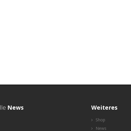
lle
News
Weiteres
Shop
News