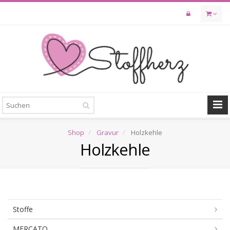
Skip
to
main
content
Shop
Gravur
Holzkehle
Holzkehle
Stoffe
MERCATO