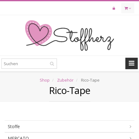
Skip
to
main
content
Shop
Zubehör
Rico-Tape
Rico-Tape
Stoffe
MERCATO