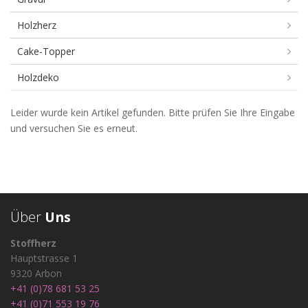
Holzherz
Cake-Topper
Holzdeko
Metallscharnier
Leider wurde kein Artikel gefunden. Bitte prüfen Sie Ihre Eingabe
und versuchen Sie es erneut.
Clip
Über
Uns
Stoffherz
Hauptstrasse 1
9320 Arbon
+41 (0)78 681 53 25
+41 (0)71 553 19 76