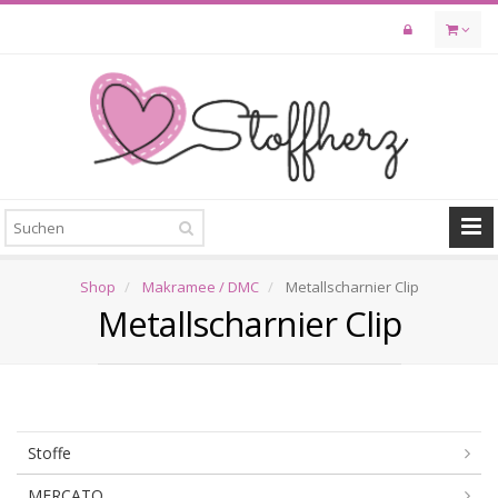
Skip
to
main
content
Shop
Makramee / DMC
Metallscharnier Clip
Metallscharnier Clip
Stoffe
MERCATO