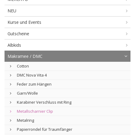
NEU
Kurse und Events
Gutscheine
Albkids
Makramee / DMC
Cotton
DMC Nova Vita 4
Feder zum Hängen
Garn/Wolle
Karabiner Verschluss mit Ring
Metallscharnier Clip
Metalring
Papierrondel für Traumfänger