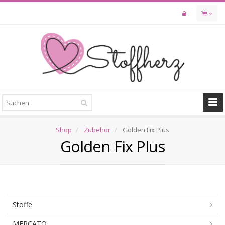
Skip
to
main
content
Shop
Zubehör
Golden Fix Plus
Golden Fix Plus
Stoffe
MERCATO