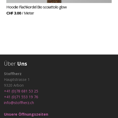
Hoodie Flachkordel Bio scoiattolo glow
CHF 3.00
/ Meter
Über
Uns
Stoffherz
Hauptstrasse 1
9320 Arbon
+41 (0)78 681 53 25
+41 (0)71 553 19 76
info@stoffherz.ch
Unsere Öffnungszeiten