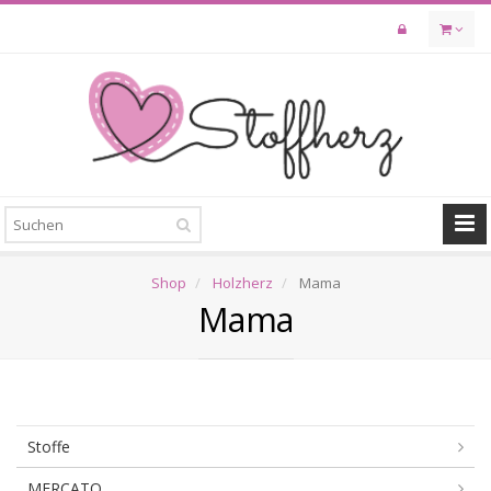
Skip
to
main
content
Shop
Holzherz
Mama
Mama
Stoffe
MERCATO