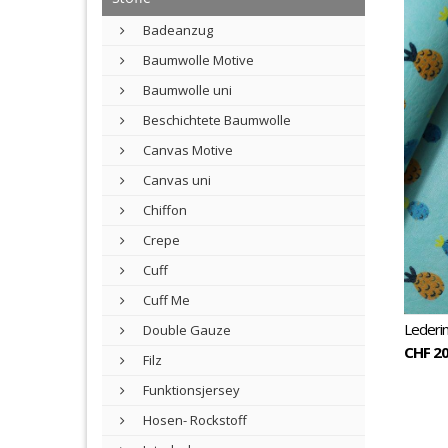
Jer
Badeanzug
Baumwolle Motive
Baumwolle uni
Beschichtete Baumwolle
Canvas Motive
Canvas uni
Chiffon
Crepe
Cuff
Cuff Me
Lederi
Double Gauze
CHF 20
Filz
Funktionsjersey
Hosen- Rockstoff