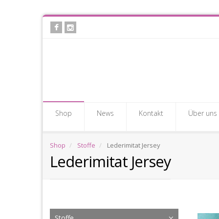
Skip
to
main
content
Shop
News
Kontakt
Über uns
Shop
Stoffe
Lederimitat Jersey
Lederimitat Jersey
Le
Stoffe