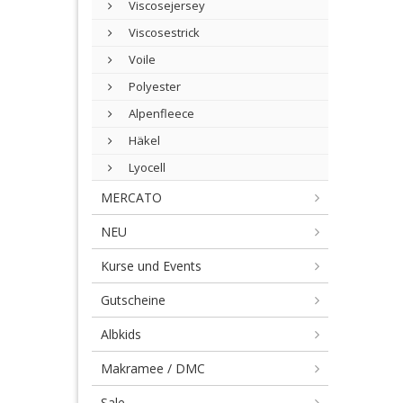
Viscosejersey
Viscosestrick
Voile
Polyester
Alpenfleece
Häkel
Lyocell
MERCATO
NEU
Kurse und Events
Gutscheine
Albkids
Makramee / DMC
Sale