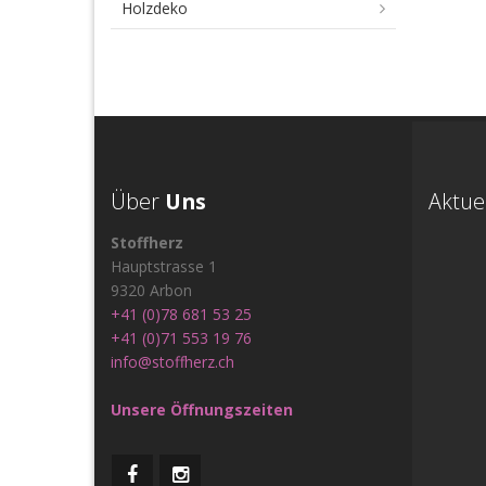
Holzdeko
Über
Uns
Aktue
Stoffherz
Hauptstrasse 1
9320 Arbon
+41 (0)78 681 53 25
+41 (0)71 553 19 76
info@stoffherz.ch
Unsere Öffnungszeiten