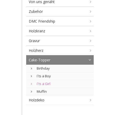
Von uns genäht
Zubehör
DMC Friendship
Holzkranz
Gravur
Holzherz
Cake-Topper
Birthday
I`ts a Boy
I`ts a Girl
Muffin
Holzdeko