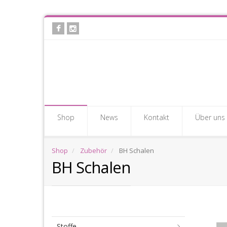
Skip
to
main
content
Shop
News
Kontakt
Über uns
Shop
Zubehör
BH Schalen
BH Schalen
BH
Stoffe