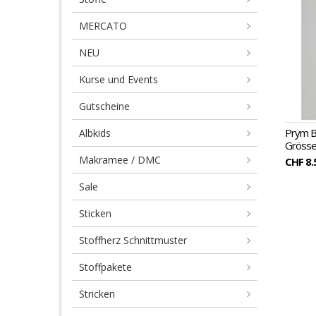
Sc
MERCATO
NEU
Kurse und Events
Gutscheine
Prym B
Albkids
Grösse 
Makramee / DMC
CHF 8.
Sale
Sticken
Stoffherz Schnittmuster
Stoffpakete
Stricken