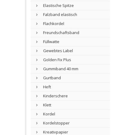
Elastische Spitze
Falzband elastisch
Flachkordel
Freundschaftsband
Füllwatte
Gewebtes Label
Golden Fix Plus
Gummiband 40 mm
Gurtband
Heft
Kinderschere
Klett
Kordel
Kordelstopper
Kreativpapier