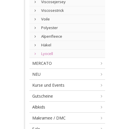
Viscosejersey
Viscosestrick
Voile
Polyester
Alpenfleece
Häkel
Lyocell
MERCATO
NEU
Kurse und Events
Gutscheine
Albkids
Makramee / DMC
Sale