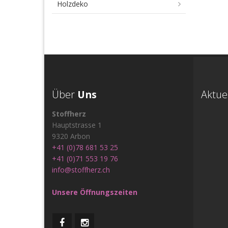
Holzdeko
Über
Uns
Aktue
Stoffherz
Hauptstrasse 1
9320 Arbon
+41 (0)78 681 53 25
+41 (0)71 553 19 76
info@stoffherz.ch
Unsere Öffnungszeiten