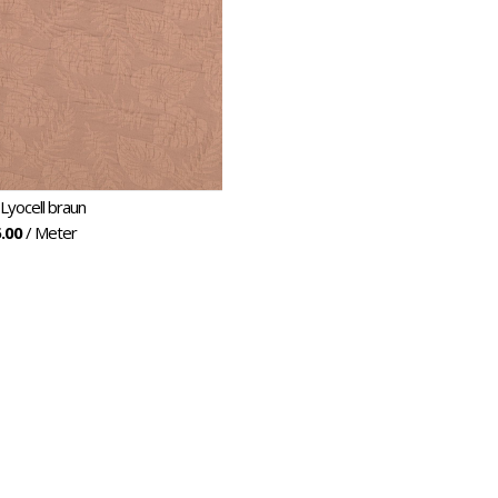
 Lyocell braun
.00
/ Meter