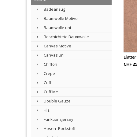
Badeanzug
Baumwolle Motive
Baumwolle uni
Beschichtete Baumwolle
Canvas Motive
Canvas uni
Blätter
CHF 25
Chiffon
Crepe
Cuff
Cuff Me
Double Gauze
Filz
Funktionsjersey
Hosen- Rockstoff