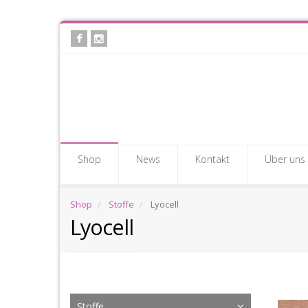
Skip
to
main
content
Shop
News
Kontakt
Über uns
Shop
Stoffe
Lyocell
Lyocell
Lyo
Stoffe