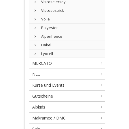
Viscosejersey
Viscosestrick
Voile
Polyester
Alpenfleece
Häkel
Lyocell
MERCATO
NEU
Kurse und Events
Gutscheine
Albkids
Makramee / DMC
Sale