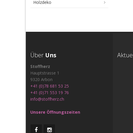
Holzdeko
Über
Uns
Aktue
Stoffherz
Hauptstrasse 1
9320 Arbon
+41 (0)78 681 53 25
+41 (0)71 553 19 76
info@stoffherz.ch
Unsere Öffnungszeiten