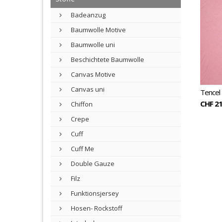
Badeanzug
Baumwolle Motive
Baumwolle uni
Beschichtete Baumwolle
Canvas Motive
Canvas uni
Tencel 
CHF 21
Chiffon
Crepe
Cuff
Cuff Me
Double Gauze
Filz
Funktionsjersey
Hosen- Rockstoff