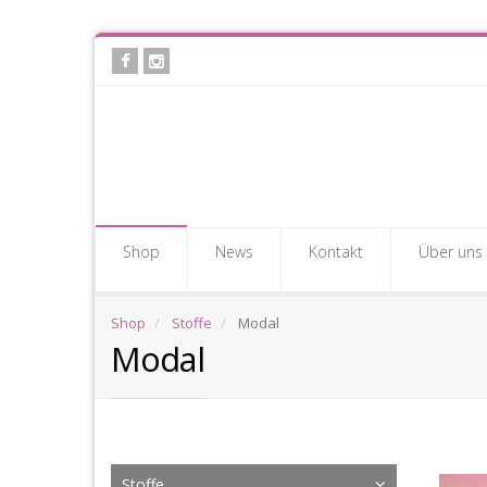
Skip
to
main
content
Shop
News
Kontakt
Über uns
Shop
Stoffe
Modal
Modal
Mo
Stoffe