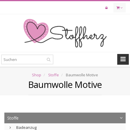
Skip
to
main
content
Shop
Stoffe
Baumwolle Motive
Baumwolle Motive
Stoffe
Badeanzug