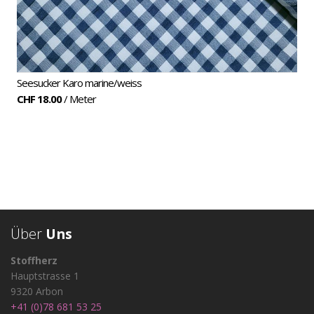
Seesucker Karo marine/weiss
CHF 18.00
/ Meter
Über
Uns
Stoffherz
Hauptstrasse 1
9320 Arbon
+41 (0)78 681 53 25