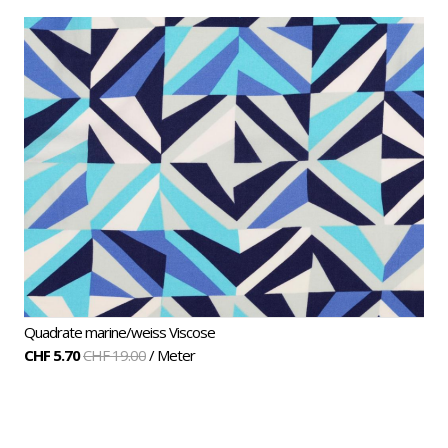
Baumwolle
Motive
Quadrate marine/weiss Viscose
CHF 5.70
CHF 19.00
/ Meter