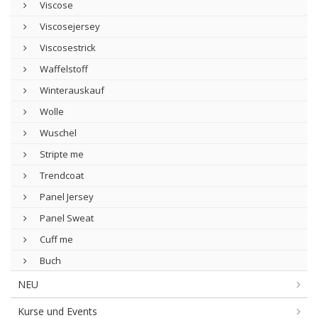
Viscose
Viscosejersey
Viscosestrick
Waffelstoff
Winterauskauf
Wolle
Wuschel
Stripte me
Trendcoat
Panel Jersey
Panel Sweat
Cuff me
Buch
NEU
Kurse und Events