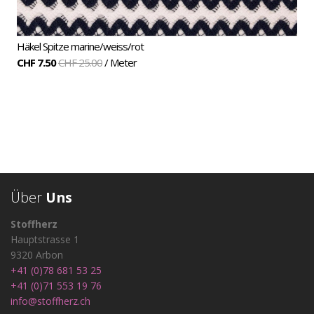
Häkel Spitze marine/weiss/rot
CHF 7.50
CHF 25.00
/ Meter
Über
Uns
Stoffherz
Hauptstrasse 1
9320 Arbon
+41 (0)78 681 53 25
+41 (0)71 553 19 76
info@stoffherz.ch