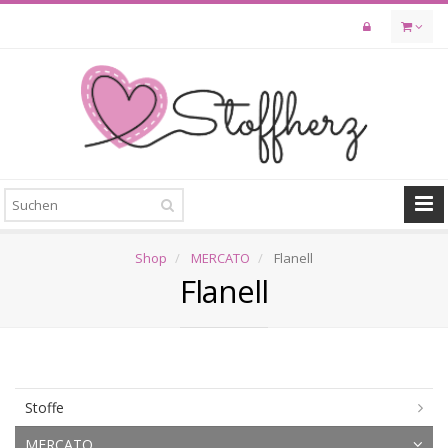
Skip
to
main
content
Shop
MERCATO
Flanell
Flanell
Stoffe
MERCATO