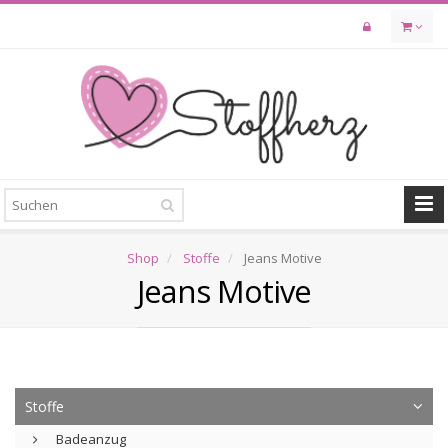
Skip
to
main
content
Shop
Stoffe
Jeans Motive
Jeans Motive
Stoffe
Badeanzug