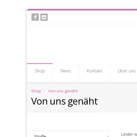
Skip
to
main
content
Shop
News
Kontakt
Über uns
Shop
Von uns genäht
Von uns genäht
Vo
Leider w
Stoffe