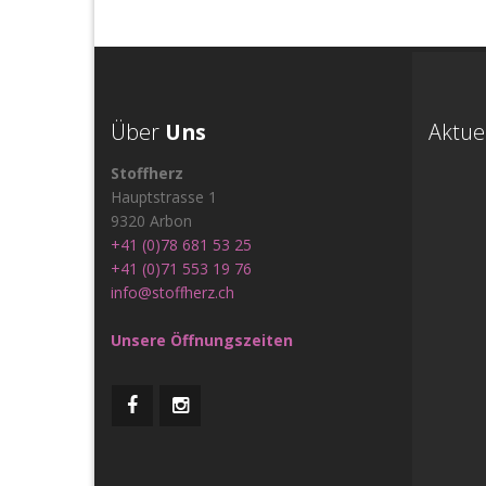
Über
Uns
Aktue
Stoffherz
Hauptstrasse 1
9320 Arbon
+41 (0)78 681 53 25
+41 (0)71 553 19 76
info@stoffherz.ch
Unsere Öffnungszeiten