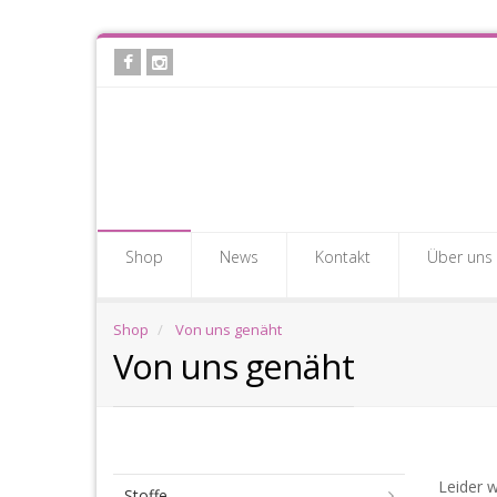
Skip
to
main
content
Shop
News
Kontakt
Über uns
Shop
Von uns genäht
Von uns genäht
Vo
Leider w
Stoffe