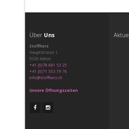
Über
Uns
Aktue
Stoffherz
Hauptstrasse 1
9320 Arbon
+41 (0)78 681 53 25
+41 (0)71 553 19 76
info@stoffherz.ch
Unsere Öffnungszeiten