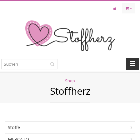
Skip
to
main
content
Shop
Stoffherz
Stoffe
MERCATO