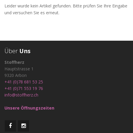
Stoffe
Leider wurde kein Artikel gefunden. Bitte prüfen Sie Ihre Eingabe
und versuchen Sie es erneut.
Über
Uns
Stoffherz
Hauptstrasse 1
9320 Arbon
+41 (0)78 681 53 25
+41 (0)71 553 19 76
info@stoffherz.ch
Unsere Öffnungszeiten