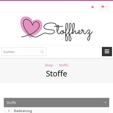
Skip
to
main
content
Shop
Stoffe
Stoffe
Stoffe
Badeanzug